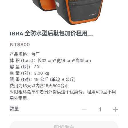
IBRA 全防水型后駄包加价租用＿
NT$800
产品规格：台厂
体 积 (1pcs)：长32 cm*宽18 cm*高35cm
容 量 (1对)：30L
重 量 (1对)：2.08 kg
限 重 (1对)：18 公斤 (单边 9 公斤)
费用为15天以内含15天800台币
※限租环岛单车者另外提供这个优惠价，租用A30型不用
另外租用。
数量
即将发布